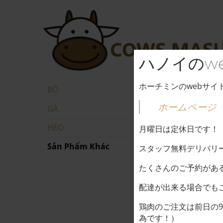
Bỏ
qua
nội
dung
ハノイのw
ホーチミンのwebサ
BÒ
ホームページ
GÀ
HEO
月曜日は定休日です！
Sản Phẩm Khác
スタッフ無料デリバリ
たくさんのご予約があ
配達が出来る場合でも
鶏肉のご注文は前日の
為です！）