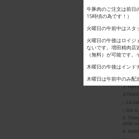
牛豚肉のご注文は前日
15時頃の為です！）
火曜日の午前中はスタ
火曜日の午後はロイジ
ないです。増田精肉店
（無料）が可能です。そ
MÔ TẢ
木曜日の午後はインド
1. Định
木曜日は午前中のみ配
2. Ngày
3. Hạn 
4.Thành
– Cá Sa
– Gia v
5. Thôn
phần s
6. Hướn