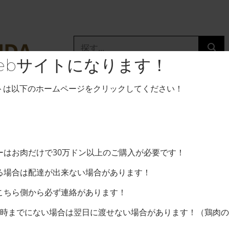
Tìm
kiếm:
ebサイトになります！
イトは以下のホームページをクリックしてください！
Trang chủ
/
Sản Ph
Saba ngâm
Định lượng (gói)
ーはお肉だけで30万ドン以上のご購入が必要です！
る場合は配達が出来ない場合があります！
こちら側から必ず連絡があります！
Saba ngâm giấm 55
9時までにない場合は翌日に渡せない場合があります！（鶏肉の