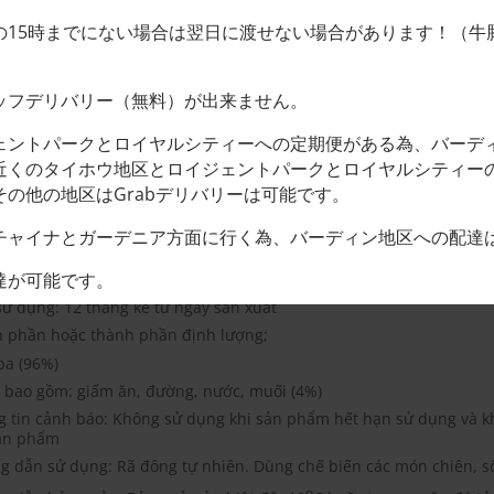
の15時までにない場合は翌日に渡せない場合があります！（牛
ッフデリバリー（無料）が出来ません。
ェントパークとロイヤルシティーへの定期便がある為、バーデ
近くのタイホウ地区とロイジェントパークとロイヤルシティー
の他の地区はGrabデリバリーは可能です。
THÔNG TIN BỔ SUNG
ĐÁNH GIÁ (0)
チャイナとガーデニア方面に行く為、バーディン地区への配達
 lượng: 110g
達が可能です。
 sản xuất: xem trên bao bì
sử dụng: 12 tháng kể từ ngày sản xuất
 phần hoặc thành phần định lượng;
ba (96%)
ị, bao gồm: giấm ăn, đường, nước, muối (4%)
g tin cảnh báo: Không sử dụng khi sản phẩm hết hạn sử dụng và k
ản phẩm
g dẫn sử dụng: Rã đông tự nhiên. Dùng chế biến các món chiên, số
o