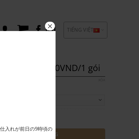
×
TIẾNG VIỆT
ẩm Khác
 giấm 55,000VND/1 gói
XÓA
,000VND/1 gói số lượng
仕入れが前日の9時頃の
THÊM VÀO GIỎ HÀNG