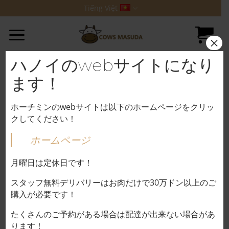
Bỏ
Tiếng Việt
qua
nội
×
dung
ハノイのwebサイトになり
ます！
ホーチミンのwebサイトは以下のホームページをクリッ
クしてください！
ホームページ
月曜日は定休日です！
スタッフ無料デリバリーはお肉だけで30万ドン以上のご
購入が必要です！
たくさんのご予約がある場合は配達が出来ない場合があ
ります！