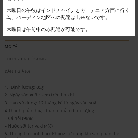
Cá hồi Coho tẩm sốt teriyaki nướng 60,000VND/1 gói số lượ
木曜日の午後はインドチャイナとガーデニア方面に行く
為、バーディン地区への配達は出来ないです。
THÊM VÀO GIỎ HÀNG
木曜日は午前中のみ配達が可能です。
MÔ TẢ
THÔNG TIN BỔ SUNG
ĐÁNH GIÁ (0)
1. Định lượng: 85g
2. Ngày sản xuất: xem trên bao bì
3. Hạn sử dụng: 12 tháng kể từ ngày sản xuất
4.Thành phần hoặc thành phần định lượng;
– Cá hồi (96%)
– Nước sốt teriyaki (4%)
5. Thông tin cảnh báo: Không sử dụng khi sản phẩm hết