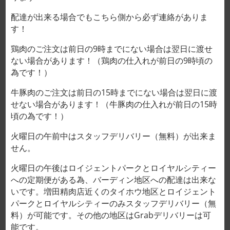
配達が出来る場合でもこちら側から必ず連絡がありま
す！
鶏肉のご注文は前日の9時までにない場合は翌日に渡せ
ない場合があります！（鶏肉の仕入れが前日の9時頃の
為です！）
牛豚肉のご注文は前日の15時までにない場合は翌日に渡
せない場合があります！（牛豚肉の仕入れが前日の15時
Trang chủ
/
Sản Phẩm Khác
頃の為です！）
Cá hồi Coho tẩm sốt teriyaki
火曜日の午前中はスタッフデリバリー（無料）が出来ま
nướng 60,000VND/1 gói
せん。
XÓA
火曜日の午後はロイジェントパークとロイヤルシティー
Định lượng (gói)
への定期便がある為、バーディン地区への配達は出来な
いです。増田精肉店近くのタイホウ地区とロイジェント
パークとロイヤルシティーのみスタッフデリバリー（無
料）が可能です。その他の地区はGrabデリバリーは可
能です。