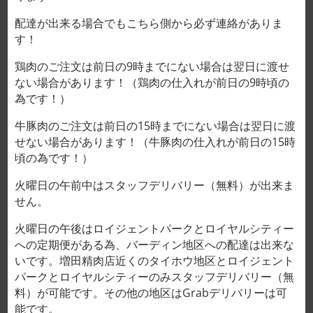
配達が出来る場合でもこちら側から必ず連絡がありま
す！
鶏肉のご注文は前日の9時までにない場合は翌日に渡せ
ない場合があります！（鶏肉の仕入れが前日の9時頃の
為です！）
牛豚肉のご注文は前日の15時までにない場合は翌日に渡
せない場合があります！（牛豚肉の仕入れが前日の15時
頃の為です！）
火曜日の午前中はスタッフデリバリー（無料）が出来ま
せん。
火曜日の午後はロイジェントパークとロイヤルシティー
Home
/
CHICKEN
への定期便がある為、バーディン地区への配達は出来な
Chicken thigh ĐÙI GÀ RÚT
いです。増田精肉店近くのタイホウ地区とロイジェント
XƯƠNG 18,000VND/100g
パークとロイヤルシティーのみスタッフデリバリー（無
料）が可能です。その他の地区はGrabデリバリーは可
能です。
CLEAR