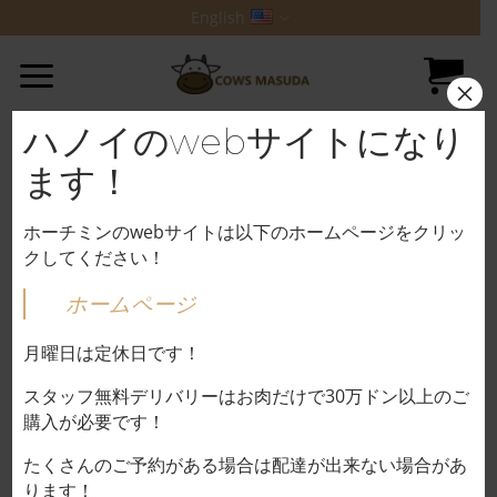
Skip
English
to
content
×
ハノイのwebサイトになり
ます！
ホーチミンのwebサイトは以下のホームページをクリッ
クしてください！
ホームページ
月曜日は定休日です！
スタッフ無料デリバリーはお肉だけで30万ドン以上のご
購入が必要です！
たくさんのご予約がある場合は配達が出来ない場合があ
ります！