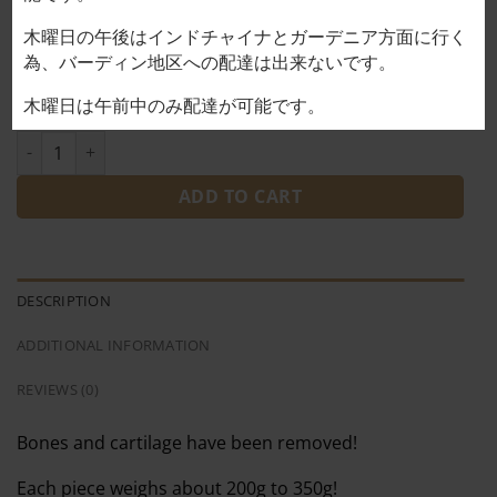
サイズ（g）
木曜日の午後はインドチャイナとガーデニア方面に行く
為、バーディン地区への配達は出来ないです。
木曜日は午前中のみ配達が可能です。
Chicken thigh ĐÙI GÀ RÚT XƯƠNG 18,000VND/100g quantity
ADD TO CART
DESCRIPTION
ADDITIONAL INFORMATION
REVIEWS (0)
Bones and cartilage have been removed!
Each piece weighs about 200g to 350g!