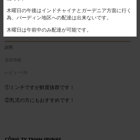
鶏むねミンチ 닭 가슴살 다진 것 ỨC GÀ XAY 15,000VND/100g個
木曜日の午後はインドチャイナとガーデニア方面に行く
為、バーディン地区への配達は出来ないです。
お買い物カゴに追加
木曜日は午前中のみ配達が可能です。
説明
追加情報
レビュー (0)
①ミンチですが鮮度抜群です！
②乳児の方にもおすすめです！
CÔNG TY TNHH JPVN6S