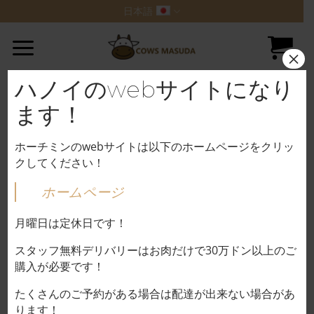
Skip
日本語
to
content
×
ハノイのwebサイトになり
ます！
ホーチミンのwebサイトは以下のホームページをクリッ
クしてください！
ホームページ
月曜日は定休日です！
スタッフ無料デリバリーはお肉だけで30万ドン以上のご
購入が必要です！
たくさんのご予約がある場合は配達が出来ない場合があ
ります！