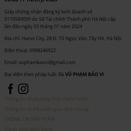
Giấy chứng nhận đăng ký kinh doanh số
0110589099 do Sở Tài chính Thành phố Hà Nội cấp
lần đầu ngày 03 tháng 01 năm 2024
Địa chỉ: Hanoi City, 28 Đ. Tô Ngọc Vân, Tây Hồ, Hà Nội
Điện thoại: 0908246922
Email: vuphambaovi@gmail.com
Đại diện theo pháp luật: Bà
VŨ PHẠM BẢO VI
Thông tin về phương thức thanh toán
Thông tin về điều kiện giao dịch chung
THÔNG TIN SẢN PHẨM
Chính sách kiểm hàng