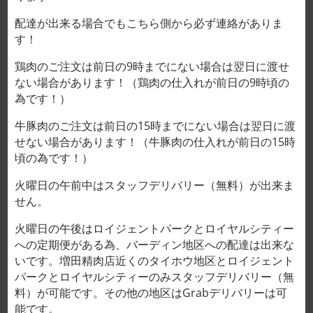
配達が出来る場合でもこちら側から必ず連絡がありま
す！
鶏肉のご注文は前日の9時までにない場合は翌日に渡せ
ない場合があります！（鶏肉の仕入れが前日の9時頃の
為です！）
牛豚肉のご注文は前日の15時までにない場合は翌日に渡
せない場合があります！（牛豚肉の仕入れが前日の15時
ホーム
/
鶏肉
頃の為です！）
鶏むねミンチ 닭 가슴살 다진 것
火曜日の午前中はスタッフデリバリー（無料）が出来ま
ỨC GÀ XAY 15,000VND/100g
せん。
クリア
火曜日の午後はロイジェントパークとロイヤルシティー
サイズ(g)
への定期便がある為、バーディン地区への配達は出来な
いです。増田精肉店近くのタイホウ地区とロイジェント
パークとロイヤルシティーのみスタッフデリバリー（無
料）が可能です。その他の地区はGrabデリバリーは可
能です。