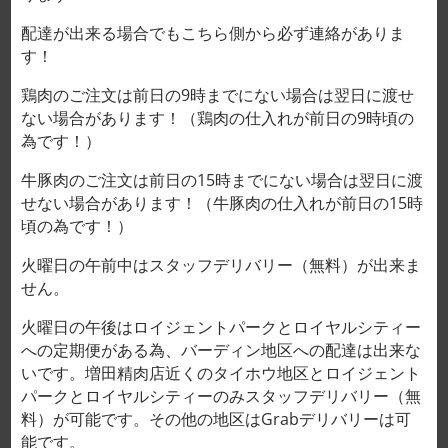
XÓA
gam
配達が出来る場合でもこちら側から必ず連絡がありま
す！
鶏肉のご注文は前日の9時までにない場合は翌日に渡せ
ない場合があります！（鶏肉の仕入れが前日の9時頃の
為です！）
THĂN 27,000VND/100g số lượng
牛豚肉のご注文は前日の15時までにない場合は翌日に渡
THÊM VÀO GIỎ HÀNG
せない場合があります！（牛豚肉の仕入れが前日の15時
頃の為です！）
火曜日の午前中はスタッフデリバリー（無料）が出来ま
MÔ TẢ
せん。
THÔNG TIN BỔ SUNG
火曜日の午後はロイジェントパークとロイヤルシティー
への定期便がある為、バーディン地区への配達は出来な
いです。増田精肉店近くのタイホウ地区とロイジェント
パークとロイヤルシティーのみスタッフデリバリー（無
Nó có cảm giác khô hơn thăn lợn Nhật Bản.

料）が可能です。その他の地区はGrabデリバリーは可
 Thăn lợn Việt Nam nhỏ giọt rất nhiều, vì vậy nếu b
能です。
 Nó nhỏ giọt nên sẽ được giao đông lạnh! (1) Nó khô