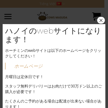
Bỏ
Tiếng Việt
qua
nội
×
dung
ハノイのwebサイトになり
ます！
ホーチミンのwebサイトは以下のホームページをクリッ
クしてください！
ホームページ
月曜日は定休日です！
スタッフ無料デリバリーはお肉だけで30万ドン以上のご
購入が必要です！
Trang chủ
/
HEO
THĂN 27,000VND/100g
たくさんのご予約がある場合は配達が出来ない場合があ
ります！