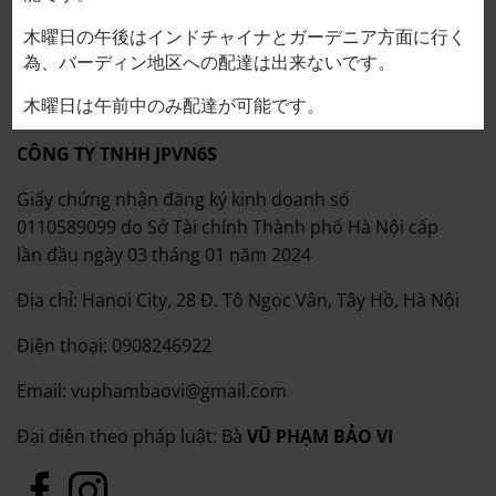
木曜日の午後はインドチャイナとガーデニア方面に行く
為、バーディン地区への配達は出来ないです。
木曜日は午前中のみ配達が可能です。
CÔNG TY TNHH JPVN6S
Giấy chứng nhận đăng ký kinh doanh số
0110589099 do Sở Tài chính Thành phố Hà Nội cấp
lần đầu ngày 03 tháng 01 năm 2024
Địa chỉ: Hanoi City, 28 Đ. Tô Ngọc Vân, Tây Hồ, Hà Nội
Điện thoại: 0908246922
Email: vuphambaovi@gmail.com
Đại diện theo pháp luật: Bà
VŨ PHẠM BẢO VI