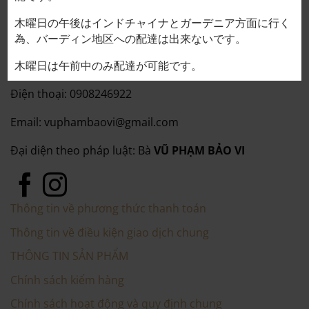
Giấy chứng nhận đăng ký kinh doanh số
0110589099 do Sở Tài chính Thành phố Hà Nội cấp
木曜日の午後はインドチャイナとガーデニア方面に行く
lần đầu ngày 03 tháng 01 năm 2024
為、バーディン地区への配達は出来ないです。
Địa chỉ: Hanoi City, 28 Đ. Tô Ngọc Vân, Tây Hồ, Hà Nội
木曜日は午前中のみ配達が可能です。
Điện thoại: 0908246922
Email: vuphambaovi@gmail.com
Đại diện theo pháp luật: Bà
VŨ PHẠM BẢO VI
Thông tin về phương thức thanh toán
Thông tin về điều kiện giao dịch chung
THÔNG TIN SẢN PHẨM
Chính sách kiểm hàng
Chính sách hoạt động và quy định chung