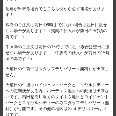
配達が出来る場合でもこちら側から必ず連絡がありま
増田精肉店のXを始めました！
す！
鶏肉のご注文は前日の9時までにない場合は翌日に渡せ
フレンチレストランに卸をしています！
ない場合があります！（鶏肉の仕入れが前日の9時頃の
為です！）
BISTRO NIQに卸をしています！
牛豚肉のご注文は前日の15時までにない場合は翌日に渡
せない場合があります！（牛豚肉の仕入れが前日の15時
IZUMI MARTさんに卸をしています！
頃の為です！）
Vietnam cows Masuda
火曜日の午前中はスタッフデリバリー（無料）が出来ま
せん。
火曜日の午後はロイジェントパークとロイヤルシティー
への定期便がある為、バーディン地区への配達は出来な
いです。増田精肉店近くのタイホウ地区とロイジェント
パークとロイヤルシティーのみスタッフデリバリー（無
CÔNG TY TNHH JPVN6S
料）が可能です。その他の地区はGrabデリバリーは可
能です。