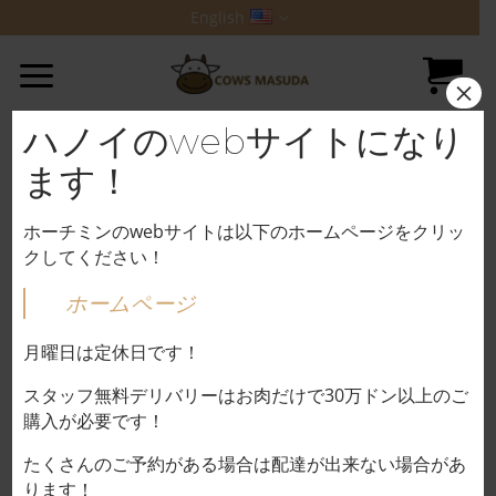
Skip
English
to
content
×
Nothing Found
ハノイのwebサイトになり
It seems we can’t find what you’re looking for.
ます！
Perhaps searching can help.
ホーチミンのwebサイトは以下のホームページをクリッ
クしてください！
ホームページ
Vetterに掲載して頂きました！
月曜日は定休日です！
スタッフ無料デリバリーはお肉だけで30万ドン以上のご
ホーチミンに2号店が出来ました！
購入が必要です！
たくさんのご予約がある場合は配達が出来ない場合があ
改善点、問題点、良いアイデアがあれば教えて
く
ります！
ださい。