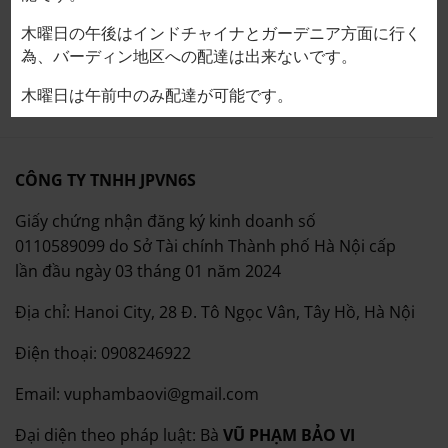
Recommended for stewed foods!
木曜日の午後はインドチャイナとガーデニア方面に行く
Tan stew, Tan curry, Miso stew, etc.
為、バーディン地区への配達は出来ないです。
木曜日は午前中のみ配達が可能です。
CÔNG TY TNHH JPVN6S
Giấy chứng nhận đăng ký kinh doanh số
0110589099 do Sở Tài chính Thành phố Hà Nội cấp
lần đầu ngày 03 tháng 01 năm 2024
Địa chỉ: Hanoi City, 28 Đ. Tô Ngọc Vân, Tây Hồ, Hà Nội
Điện thoại: 0908246922
Email: vuphambaovi@gmail.com
Đại diện theo pháp luật: Bà
VŨ PHẠM BẢO VI