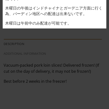
木曜日の午後はインドチャイナとガーデニア方面に行く
Pork loin vacuum pack THĂN HÚT CHÂN KHÔNG 28,000VND/
為、バーディン地区への配達は出来ないです。
ADD TO CART
木曜日は午前中のみ配達が可能です。
DESCRIPTION
ADDITIONAL INFORMATION
Vacuum-packed pork loin slices! Delivered frozen! (If
cut on the day of delivery, it may not be frozen!)
Best before 2 weeks in the freezer!