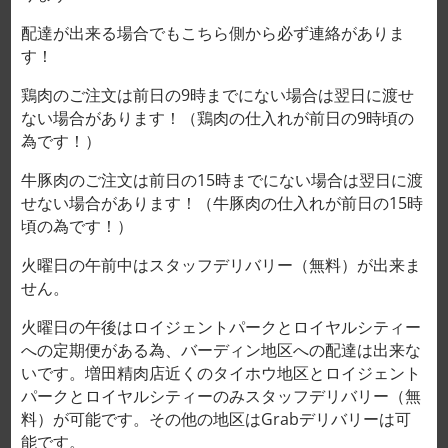
配達が出来る場合でもこちら側から必ず連絡がありま
す！
鶏肉のご注文は前日の9時までにない場合は翌日に渡せ
ない場合があります！（鶏肉の仕入れが前日の9時頃の
為です！）
牛豚肉のご注文は前日の15時までにない場合は翌日に渡
せない場合があります！（牛豚肉の仕入れが前日の15時
Home
/
PORK
頃の為です！）
Pork loin vacuum pack THĂN
火曜日の午前中はスタッフデリバリー（無料）が出来ま
HÚT CHÂN KHÔNG
せん。
28,000VND/100g
火曜日の午後はロイジェントパークとロイヤルシティー
への定期便がある為、バーディン地区への配達は出来な
CLEAR
gam
いです。増田精肉店近くのタイホウ地区とロイジェント
パークとロイヤルシティーのみスタッフデリバリー（無
料）が可能です。その他の地区はGrabデリバリーは可
能です。