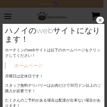
Skip
English
to
content
×
ハノイのwebサイトになり
ます！
ホーチミンのwebサイトは以下のホームページをクリッ
クしてください！
ホームページ
月曜日は定休日です！
スタッフ無料デリバリーはお肉だけで30万ドン以上のご
購入が必要です！
たくさんのご予約がある場合は配達が出来ない場合があ
ります！